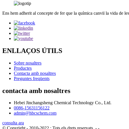
Ens hem adherit al concepte de fer que la química canviï la vida de 
ENLLAÇOS ÚTILS
Sobre nosaltres
Productes
Contacta amb nosaltres
Preguntes freqüents
contacta amb nosaltres
Hebei Jinchangsheng Chemical Technology Co., Ltd.
0086-15631156122
admin@hbcschem.com
consulta ara
© Copyright - 2010-2022 : Tots els drets reservats.
- - , , , , , ,