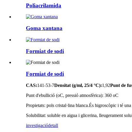
Poliacrilamida
Goma xantana
Formiat de sodi
Formiat de sodi
CAS:
141-53-7
Densitat (g/ml, 25/4 °C):
1,92
Punt de fus
Punt d'ebullició (oC, pressió atmosfèrica): 360 oC
Propietats: pols cristal·lina blanca.És higroscòpic i té una
Solubilitat: soluble en aigua i glicerina, lleugerament solu
investigació
detall