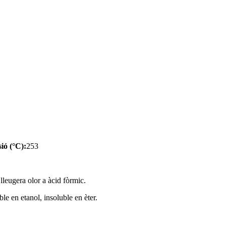
ió (°C):
253
 lleugera olor a àcid fòrmic.
ble en etanol, insoluble en èter.