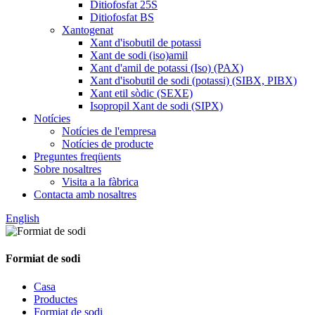
Ditiofosfat 25S
Ditiofosfat BS
Xantogenat
Xant d'isobutil de potassi
Xant de sodi (iso)amil
Xant d'amil de potassi (Iso) (PAX)
Xant d'isobutil de sodi (potassi) (SIBX, PIBX)
Xant etil sòdic (SEXE)
Isopropil Xant de sodi (SIPX)
Notícies
Notícies de l'empresa
Notícies de producte
Preguntes freqüents
Sobre nosaltres
Visita a la fàbrica
Contacta amb nosaltres
English
Formiat de sodi
Casa
Productes
Formiat de sodi