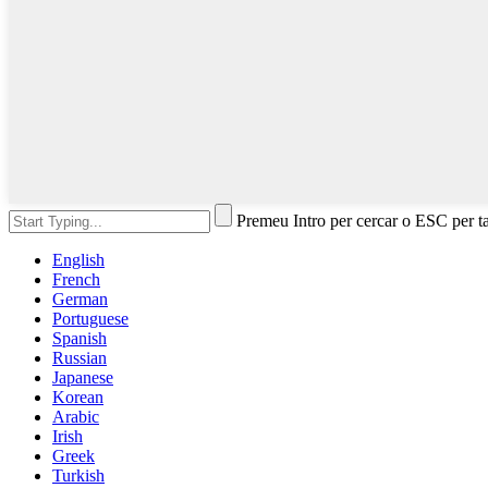
Premeu Intro per cercar o ESC per t
English
French
German
Portuguese
Spanish
Russian
Japanese
Korean
Arabic
Irish
Greek
Turkish