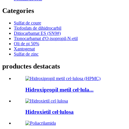
Categories
Sulfat de coure
Tiofosfats de dihidrocarbil
Ditiocarbamat ES (SN9#)
Tionocarbamat d'O-isopropil-N-etil
Oli de pi 50%
Xantogenat
Sulfat de zinc
productes destacats
Hidroxipropil metil cel·lula...
Hidroxietil cel·lulosa