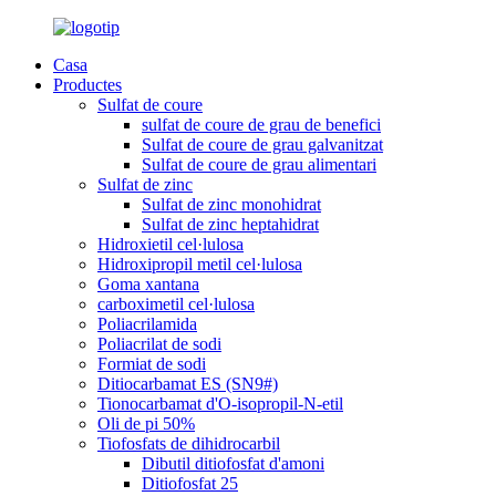
Casa
Productes
Sulfat de coure
sulfat de coure de grau de benefici
Sulfat de coure de grau galvanitzat
Sulfat de coure de grau alimentari
Sulfat de zinc
Sulfat de zinc monohidrat
Sulfat de zinc heptahidrat
Hidroxietil cel·lulosa
Hidroxipropil metil cel·lulosa
Goma xantana
carboximetil cel·lulosa
Poliacrilamida
Poliacrilat de sodi
Formiat de sodi
Ditiocarbamat ES (SN9#)
Tionocarbamat d'O-isopropil-N-etil
Oli de pi 50%
Tiofosfats de dihidrocarbil
Dibutil ditiofosfat d'amoni
Ditiofosfat 25