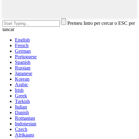
Premeu Intro per cercar o ESC per
tancar
English
French
German
Portuguese
Spanish
Russian
Japanese
Korean
Arabic
Irish
Greek
Turkish
Italian
Danish
Romanian
Indonesian
Czech
Afrikaans