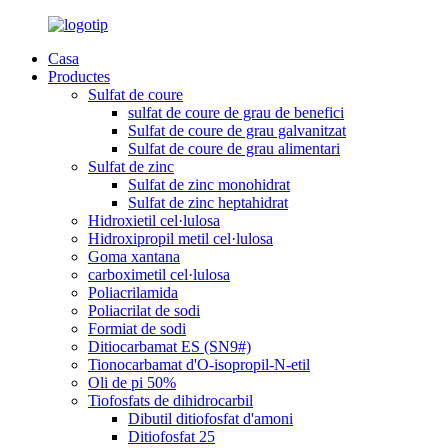
Casa
Productes
Sulfat de coure
sulfat de coure de grau de benefici
Sulfat de coure de grau galvanitzat
Sulfat de coure de grau alimentari
Sulfat de zinc
Sulfat de zinc monohidrat
Sulfat de zinc heptahidrat
Hidroxietil cel·lulosa
Hidroxipropil metil cel·lulosa
Goma xantana
carboximetil cel·lulosa
Poliacrilamida
Poliacrilat de sodi
Formiat de sodi
Ditiocarbamat ES (SN9#)
Tionocarbamat d'O-isopropil-N-etil
Oli de pi 50%
Tiofosfats de dihidrocarbil
Dibutil ditiofosfat d'amoni
Ditiofosfat 25