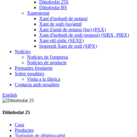
Ditiofosfat 25S
Ditiofosfat BS
Xantogenat
Xant d'isobutil de potassi
Xant de sodi (iso)amil
Xant d'amil de potassi (Iso) (PAX)
Xant d'isobutil de sodi (potassi) (SIBX, PIBX)
Xant etil sòdic (SEXE)
Isopropil Xant de sodi (SIPX)
Notícies
Notícies de l'empresa
Notícies de producte
Preguntes freqüents
Sobre nosaltres
Visita a la fàbrica
Contacta amb nosaltres
English
Ditiofosfat 25
Casa
Productes
Tiofosfats de dihidrocarbil