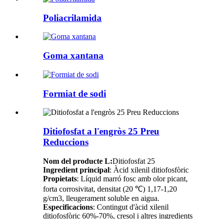
Poliacrilamida
Goma xantana
Formiat de sodi
Ditiofosfat a l'engròs 25 Preu
Reduccions
Nom del producte L:
Ditiofosfat 25
Ingredient principal
: Àcid xilenil ditiofosfòric
Propietats
: Líquid marró fosc amb olor picant,
forta corrosivitat, densitat (20 ℃) ​​1,17-1,20
g/cm3, lleugerament soluble en aigua.
Especificacions
: Contingut d'àcid xilenil
ditiofosfòric 60%-70%, cresol i altres ingredients