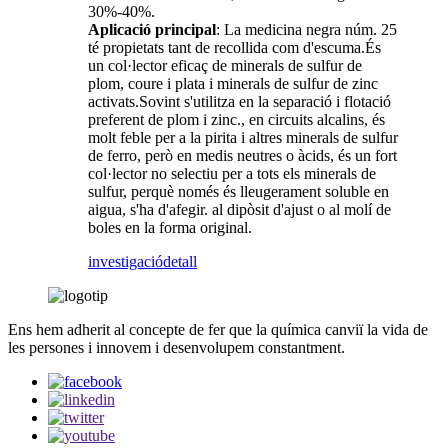
30%-40%.
Aplicació principal
: La medicina negra núm. 25
té propietats tant de recollida com d'escuma.És
un col·lector eficaç de minerals de sulfur de
plom, coure i plata i minerals de sulfur de zinc
activats.Sovint s'utilitza en la separació i flotació
preferent de plom i zinc., en circuits alcalins, és
molt feble per a la pirita i altres minerals de sulfur
de ferro, però en medis neutres o àcids, és un fort
col·lector no selectiu per a tots els minerals de
sulfur, perquè només és lleugerament soluble en
aigua, s'ha d'afegir. al dipòsit d'ajust o al molí de
boles en la forma original.
investigació
detall
Ens hem adherit al concepte de fer que la química canviï la vida de
les persones i innovem i desenvolupem constantment.