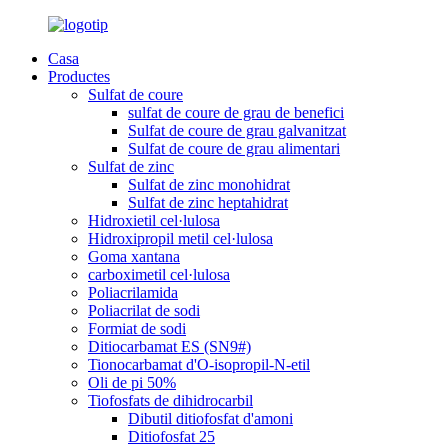
Casa
Productes
Sulfat de coure
sulfat de coure de grau de benefici
Sulfat de coure de grau galvanitzat
Sulfat de coure de grau alimentari
Sulfat de zinc
Sulfat de zinc monohidrat
Sulfat de zinc heptahidrat
Hidroxietil cel·lulosa
Hidroxipropil metil cel·lulosa
Goma xantana
carboximetil cel·lulosa
Poliacrilamida
Poliacrilat de sodi
Formiat de sodi
Ditiocarbamat ES (SN9#)
Tionocarbamat d'O-isopropil-N-etil
Oli de pi 50%
Tiofosfats de dihidrocarbil
Dibutil ditiofosfat d'amoni
Ditiofosfat 25