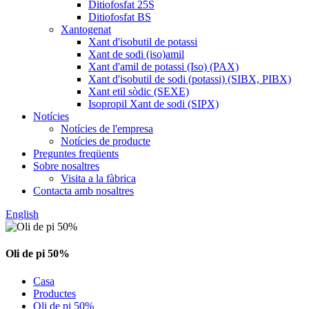
Ditiofosfat 25S
Ditiofosfat BS
Xantogenat
Xant d'isobutil de potassi
Xant de sodi (iso)amil
Xant d'amil de potassi (Iso) (PAX)
Xant d'isobutil de sodi (potassi) (SIBX, PIBX)
Xant etil sòdic (SEXE)
Isopropil Xant de sodi (SIPX)
Notícies
Notícies de l'empresa
Notícies de producte
Preguntes freqüents
Sobre nosaltres
Visita a la fàbrica
Contacta amb nosaltres
English
Oli de pi 50%
Casa
Productes
Oli de pi 50%