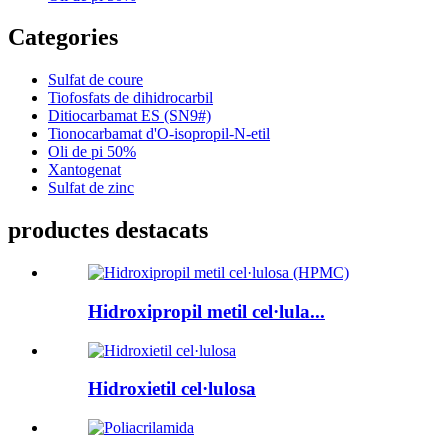
Categories
Sulfat de coure
Tiofosfats de dihidrocarbil
Ditiocarbamat ES (SN9#)
Tionocarbamat d'O-isopropil-N-etil
Oli de pi 50%
Xantogenat
Sulfat de zinc
productes destacats
Hidroxipropil metil cel·lula...
Hidroxietil cel·lulosa