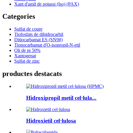
Xant d'amil de potassi (Iso) (PAX)
Categories
Sulfat de coure
Tiofosfats de dihidrocarbil
Ditiocarbamat ES (SN9#)
Tionocarbamat d'O-isopropil-N-etil
Oli de pi 50%
Xantogenat
Sulfat de zinc
productes destacats
Hidroxipropil metil cel·lula...
Hidroxietil cel·lulosa