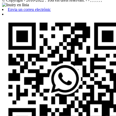
© Copyright - 2010-2022 : Tots els drets reservats.
- - , , , , , ,
Envia un correu electrònic