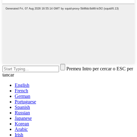
Premeu Intro per cercar o ESC per
tancar
English
French
German
Portuguese
Spanish
Russian
Japanese
Korean
Arabic
Irish