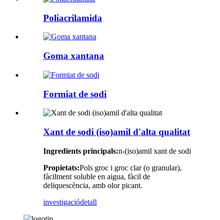
Poliacrilamida
Goma xantana
Formiat de sodi
Xant de sodi (iso)amil d'alta qualitat
Ingredients principals:
n-(iso)amil xant de sodi
Propietats:
Pols groc i groc clar (o granular),
fàcilment soluble en aigua, fàcil de
deliquescència, amb olor picant.
investigació
detall