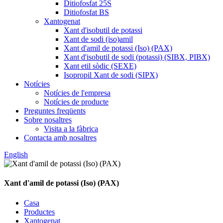
Ditiofosfat 25S
Ditiofosfat BS
Xantogenat
Xant d'isobutil de potassi
Xant de sodi (iso)amil
Xant d'amil de potassi (Iso) (PAX)
Xant d'isobutil de sodi (potassi) (SIBX, PIBX)
Xant etil sòdic (SEXE)
Isopropil Xant de sodi (SIPX)
Notícies
Notícies de l'empresa
Notícies de producte
Preguntes freqüents
Sobre nosaltres
Visita a la fàbrica
Contacta amb nosaltres
English
Xant d'amil de potassi (Iso) (PAX)
Casa
Productes
Xantogenat