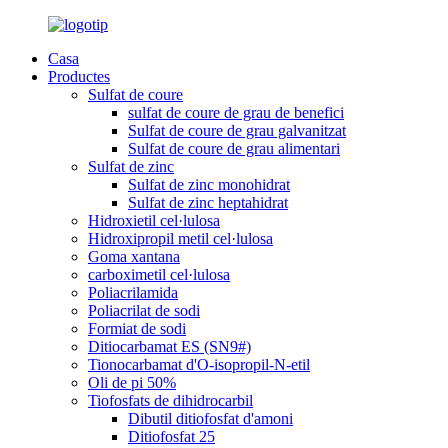
Casa
Productes
Sulfat de coure
sulfat de coure de grau de benefici
Sulfat de coure de grau galvanitzat
Sulfat de coure de grau alimentari
Sulfat de zinc
Sulfat de zinc monohidrat
Sulfat de zinc heptahidrat
Hidroxietil cel·lulosa
Hidroxipropil metil cel·lulosa
Goma xantana
carboximetil cel·lulosa
Poliacrilamida
Poliacrilat de sodi
Formiat de sodi
Ditiocarbamat ES (SN9#)
Tionocarbamat d'O-isopropil-N-etil
Oli de pi 50%
Tiofosfats de dihidrocarbil
Dibutil ditiofosfat d'amoni
Ditiofosfat 25